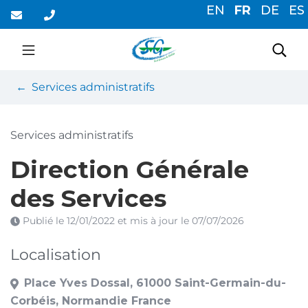
Gestion des traceurs
Aller
EN
FR
DE
ES
au
contenu
Saint-Germain-du-Cor
Rec
Services administratifs
Services administratifs
Direction Générale
des Services
Publié le
12/01/2022
et mis à jour le
07/07/2026
Localisation
Place Yves Dossal, 61000 Saint-Germain-du-
Corbéis, Normandie France