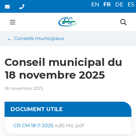
Gestion des traceurs
Aller
EN
FR
DE
ES
au
contenu
Saint-Germain-du-Cor
Rec
Conseils municipaux
Conseil municipal du
18 novembre 2025
18 novembre 2025
DOCUMENT UTILE
CR CM 18 11 2025
4,85
Mo
, pdf