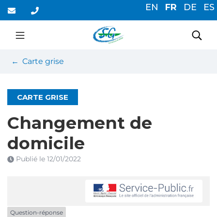
Gestion des traceurs
Aller
EN
FR
DE
ES
au
contenu
Saint-Germain-du-Cor
Rec
Carte grise
CARTE GRISE
Changement de
domicile
Publié le
12/01/2022
Question-réponse