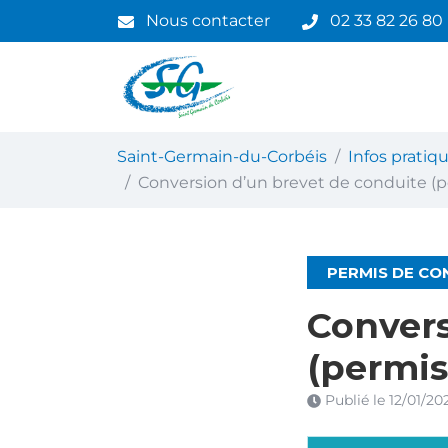
Gestion des traceurs
Aller
Nous contacter
02 33 82 26 80
au
contenu
Saint-Germain-du-Corbéis
Saint-Germain-du-Corbéis
Infos prati
Conversion d’un brevet de conduite (pe
PERMIS DE CO
Convers
(permis
Publié le
12/01/20