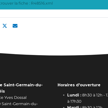
rouver la fiche : R48516.xml
ie Saint-Germain-du-
Horaires d'ouverture
éis
Lundi :
8h30 à 12h - 
ace Yves Dossal
à 17h30
 Saint-Germain-du-
Mardi :
8h30 à 12h