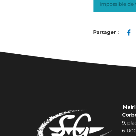
Impossible de t
Partager :
Mair
Corb
9, pl
61000