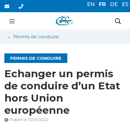
Gestion des traceurs
Aller
EN
FR
DE
ES
au
contenu
Saint-Germain-du-Cor
Rec
Permis de conduire
PERMIS DE CONDUIRE
Echanger un permis
de conduire d’un Etat
hors Union
européenne
Publié le
12/01/2022