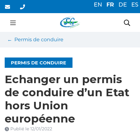
Gestion des traceurs
Aller
EN
FR
DE
ES
au
contenu
Saint-Germain-du-Cor
Rec
Permis de conduire
PERMIS DE CONDUIRE
Echanger un permis
de conduire d’un Etat
hors Union
européenne
Publié le
12/01/2022