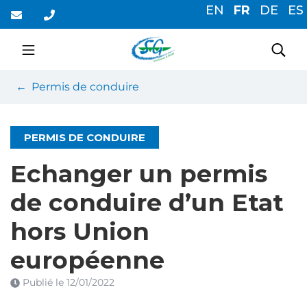
Gestion des traceurs
Aller
EN
FR
DE
ES
au
contenu
Saint-Germain-du-Cor
Rec
Permis de conduire
PERMIS DE CONDUIRE
Echanger un permis
de conduire d’un Etat
hors Union
européenne
Publié le
12/01/2022