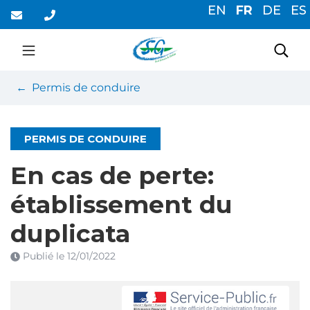
Gestion des traceurs
Aller
EN
FR
DE
ES
au
contenu
Saint-Germain-du-Cor
Rec
Permis de conduire
PERMIS DE CONDUIRE
En cas de perte:
établissement du
duplicata
Publié le
12/01/2022