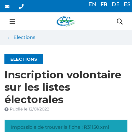
Gestion des traceurs
Aller
EN
FR
DE
ES
au
contenu
Saint-Germain-du-Cor
Rec
Elections
ELECTIONS
Inscription volontaire
sur les listes
électorales
Publié le
12/01/2022
Impossible de trouver la fiche : R31150.xml