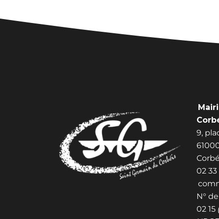
Mair
Corb
9, pl
61000
Corbé
02 33
comm
N° de
02 15