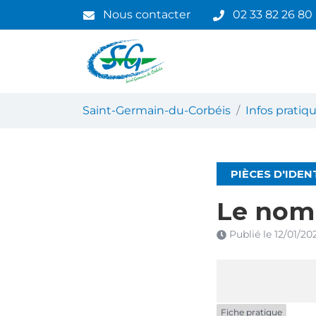
Gestion des traceurs
Aller
Nous contacter
02 33 82 26 80
au
contenu
Saint-Germain-du-Corbéis
Saint-Germain-du-Corbéis
Infos prati
PIÈCES D'IDEN
Le nom 
Publié le
12/01/20
Fiche pratique