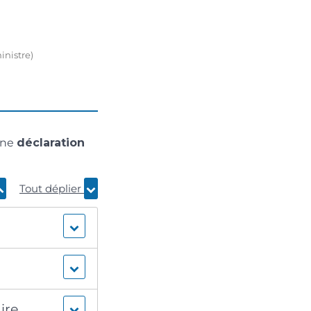
inistre)
 une
déclaration
Tout déplier
ire