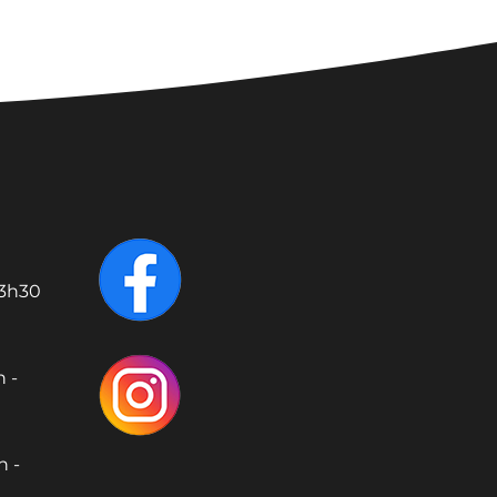
13h30
 -
h -