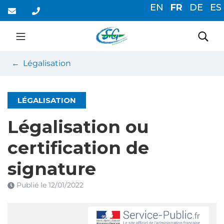
Gestion des traceurs
Aller
EN
FR
DE
ES
au
contenu
Saint-Germain-du-Cor
Rec
Légalisation
LÉGALISATION
Légalisation ou
certification de
signature
Publié le
12/01/2022