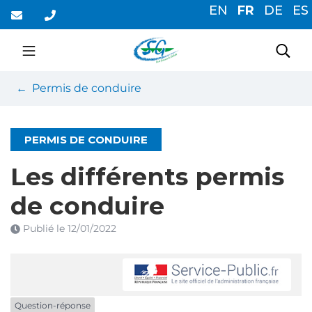
Gestion des traceurs
Aller
EN
FR
DE
ES
au
contenu
Saint-Germain-du-Cor
Rec
Permis de conduire
PERMIS DE CONDUIRE
Les différents permis
de conduire
Publié le
12/01/2022
Question-réponse