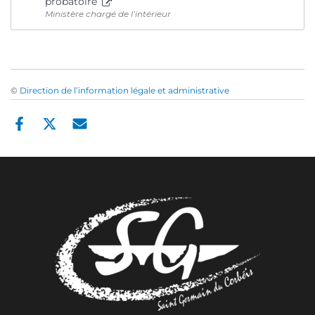
probatoire
Ministère chargé de l’intérieur
©
Direction de l’information légale et administrative