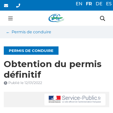
Gestion des traceurs
Aller
EN
FR
DE
ES
au
contenu
Saint-Germain-du-Cor
Rec
Permis de conduire
PERMIS DE CONDUIRE
Obtention du permis
définitif
Publié le
12/01/2022