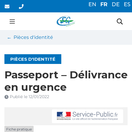
Gestion des traceurs
Aller
EN
FR
DE
ES
au
contenu
Saint-Germain-du-Cor
Rec
Pièces d'identité
PIÈCES D'IDENTITÉ
Passeport – Délivrance
en urgence
Publié le
12/01/2022
Fiche pratique