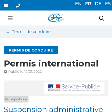
Gestion des traceurs
Aller
EN
FR
DE
ES
au
contenu
Saint-Germain-du-Cor
Rec
Permis de conduire
PERMIS DE CONDUIRE
Permis international
Publié le
12/01/2022
Fiche pratique
Suspension administrative