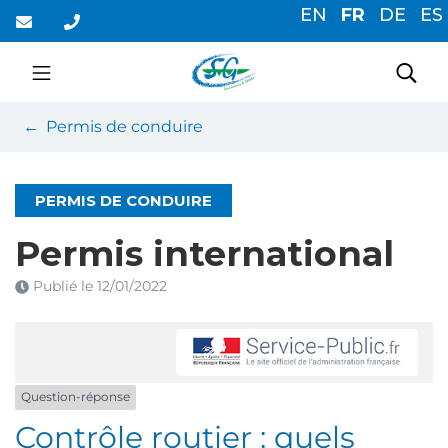
Gestion des traceurs
Aller
EN
FR
DE
ES
au
contenu
Saint-Germain-du-Cor
Rec
Permis de conduire
PERMIS DE CONDUIRE
Permis international
Publié le
12/01/2022
Question-réponse
Contrôle routier : quels