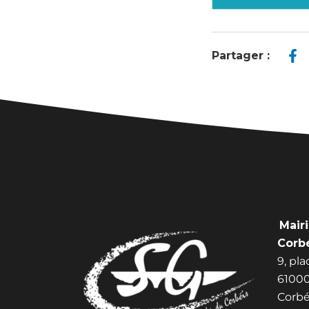
Partager :
Mair
Corb
9, pl
61000
Corbé