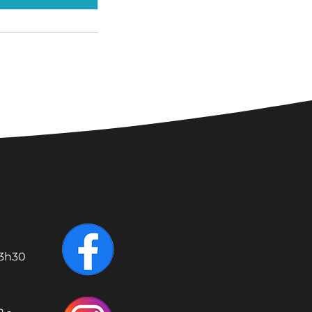
13h30
 -