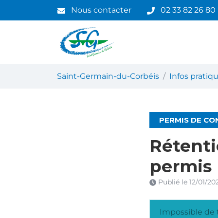
Gestion des traceurs
Aller
Nous contacter
02 33 82 26 80
au
contenu
Saint-Germain-du-Corbéis
Saint-Germain-du-Corbéis
Infos prati
PERMIS DE CO
Rétenti
permis
Publié le
12/01/20
Impossible de t